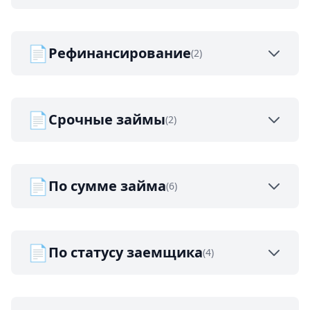
📄
Рефинансирование
(2)
📄
Срочные займы
(2)
📄
По сумме займа
(6)
📄
По статусу заемщика
(4)