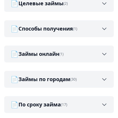
📄
Целевые займы
(2)
📄
Способы получения
(1)
📄
Займы онлайн
(1)
📄
Займы по городам
(30)
📄
По сроку займа
(17)