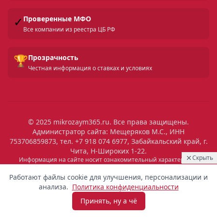
✓
Проверенные МФО
Все компании из реестра ЦБ РФ
🏆
Прозрачность
Честная информация о ставках и условиях
© 2025 mikrozaym365.ru. Все права защищены.
Администратор сайта: Мещеряков М.С., ИНН
753706859873, тел. +7 918 074 6977, Забайкальский край, г.
Чита, Н-Широких 1-22.
Скрыть
Информация на сайте носит ознакомительный характер и не
является публичной офертой. Все условия микрозаймов уточняйте
02:10
Выдан
на сайтах МФО. Помните: займ — это обязательство, которое
Работают файлы cookie для улучшения, персонализации и
необходимо исполнять. Невыполнение обязательств влечет штрафы
5 900 ₽
Максим
Казань
анализа.
Политика конфиденциальности
и ухудшение кредитной истории. Услуги предоставляются
микрофинансовыми организациями, состоящими в реестре ЦБ РФ.
Принять, ну а чё
Взять микрозайм