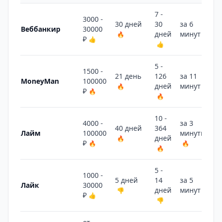
7 -
3000 -
30 дней
30
за 6
Веббанкир
30000
дней
минут
🔥
🔥
₽
👍
👍
5 -
1500 -
21 день
126
за 11
MoneyMan
100000
дней
минут
🔥
👎
₽
🔥
🔥
10 -
4000 -
за 3
40 дней
364
Лайм
100000
минуты
дней
🔥
₽
🔥
🔥
🔥
5 -
1000 -
5 дней
14
за 5
Лайк
30000
дней
минут
👎
🔥
₽
👍
👎