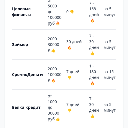
от
7 -
5000
Целевые
168
за 5
до
0
👎
финансы
дней
минут
🔥
100000
🔥
руб
🔥
7 -
2000 -
30 дней
30
за 5
Займер
30000
дней
минут
🔥
🔥
₽
👍
👍
1 -
2000 -
7 дней
180
за 15
СрочноДеньги
100000
дней
минут
👎
👎
₽
🔥
🔥
от
7 -
1000
7 дней
30
за 5
Белка кредит
до
дней
минут
👎
🔥
30000
👍
руб
👍