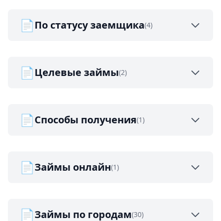
📄
По статусу заемщика
(4)
📄
Целевые займы
(2)
📄
Способы получения
(1)
📄
Займы онлайн
(1)
📄
Займы по городам
(30)