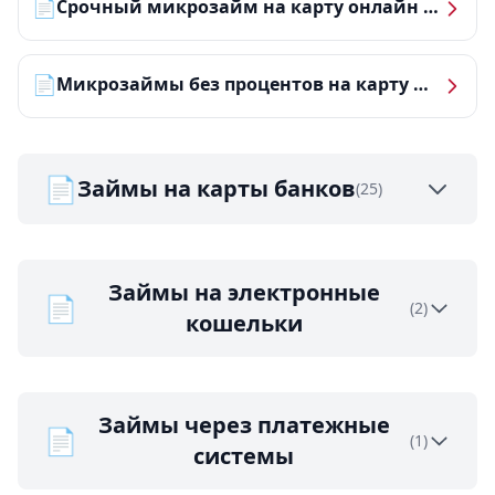
📄
Срочный микрозайм на карту онлайн — получить деньги за 5 минут
📄
Микрозаймы без процентов на карту — ТОП-10 за 2026 год
📄
Займы на карты банков
(25)
Займы на электронные
📄
(2)
кошельки
Займы через платежные
📄
(1)
системы