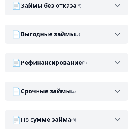
📄
Займы без отказа
(3)
📄
Выгодные займы
(3)
📄
Рефинансирование
(2)
📄
Срочные займы
(2)
📄
По сумме займа
(6)