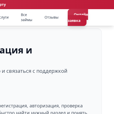
рту
Онлайн
Все
слуги
Отзывы
займы
заявка
рация и
р и связаться с поддержкой
регистрация, авторизация, проверка
быстро найти нужный раздел и понять,