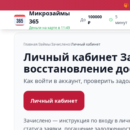
🎁
Микрозаймы
100000
5
До
365
₽
минут
Деньги на карте в
11:49
Главная
/
Займы
/
Зачислено
/
Личный кабинет
Личный кабинет За
восстановление до
Как войти в аккаунт, проверить зад
Личный кабинет
Зачислено — инструкция по входу в лич
статуса заявки, погашение задолженнос