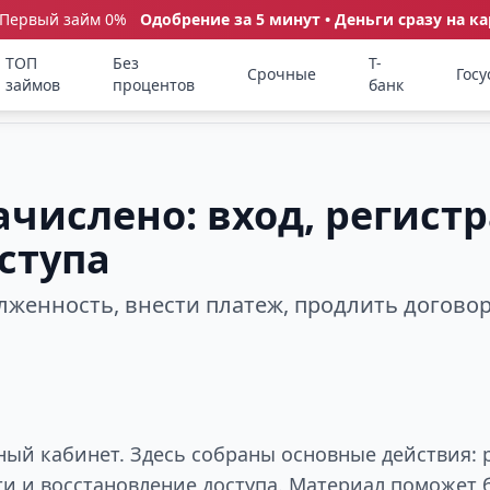
 Первый займ 0%
Одобрение за 5 минут • Деньги сразу на ка
ТОП
Без
Т-
Срочные
Госу
займов
процентов
банк
числено: вход, регист
ступа
олженность, внести платеж, продлить догово
ный кабинет. Здесь собраны основные действия: 
ти и восстановление доступа. Материал поможет 