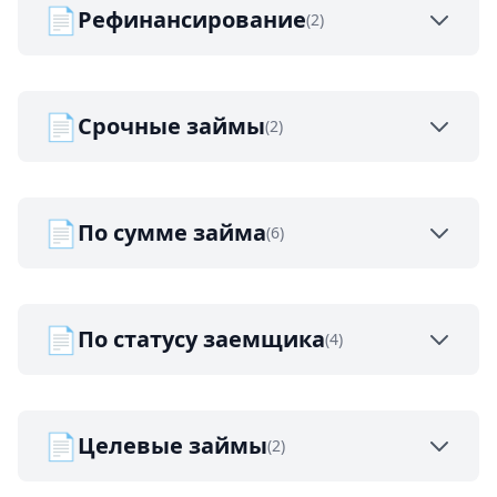
📄
Рефинансирование
(2)
📄
Срочные займы
(2)
📄
По сумме займа
(6)
📄
По статусу заемщика
(4)
📄
Целевые займы
(2)