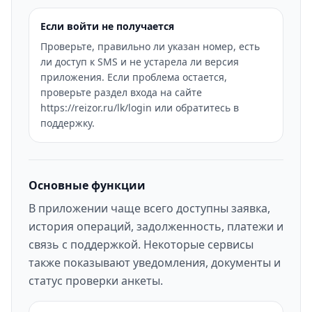
Если войти не получается
Проверьте, правильно ли указан номер, есть
ли доступ к SMS и не устарела ли версия
приложения. Если проблема остается,
проверьте раздел входа на сайте
https://reizor.ru/lk/login или обратитесь в
поддержку.
Основные функции
В приложении чаще всего доступны заявка,
история операций, задолженность, платежи и
связь с поддержкой. Некоторые сервисы
также показывают уведомления, документы и
статус проверки анкеты.