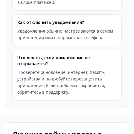
в блоке платежей.
Как отключить уведомления?
Уведомления обычно настраиваются в самом
приложении или в параметрах телефона.
Что делать, если приложение не
открывается?
Проверьте обновление, интернет, память
устройства и попробуйте перезапустить
приложение. Если проблема сохраняется,
обратитесь в поддержку.