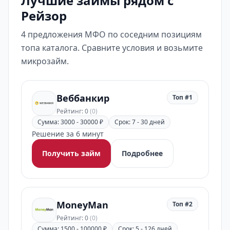
Лучшие займы рядом с
Рейзор
4 предложения МФО по соседним позициям
топа каталога. Сравните условия и возьмите
микрозайм.
Веббанкир
Топ #1
Рейтинг: 0
(0)
Сумма: 3000 - 30000 ₽
Срок: 7 - 30 дней
Решение за 6 минут
Получить займ
Подробнее
MoneyMan
Топ #2
Рейтинг: 0
(0)
Сумма: 1500 - 100000 ₽
Срок: 5 - 126 дней