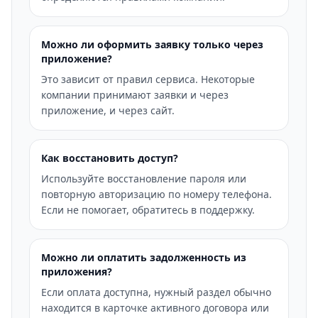
Можно ли оформить заявку только через
приложение?
Это зависит от правил сервиса. Некоторые
компании принимают заявки и через
приложение, и через сайт.
Как восстановить доступ?
Используйте восстановление пароля или
повторную авторизацию по номеру телефона.
Если не помогает, обратитесь в поддержку.
Можно ли оплатить задолженность из
приложения?
Если оплата доступна, нужный раздел обычно
находится в карточке активного договора или