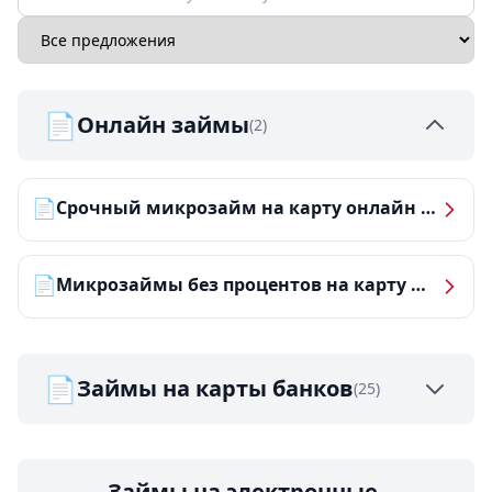
📄
Онлайн займы
(2)
📄
Срочный микрозайм на карту онлайн — получить деньги за 5 минут
📄
Микрозаймы без процентов на карту — ТОП-10 за 2026 год
📄
Займы на карты банков
(25)
Займы на электронные