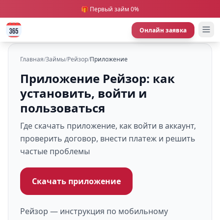
🎁 Первый займ 0%
Онлайн заявка
Главная
/
Займы
/
Рейзор
/
Приложение
Приложение Рейзор: как
установить, войти и
пользоваться
Где скачать приложение, как войти в аккаунт,
проверить договор, внести платеж и решить
частые проблемы
Скачать приложение
Рейзор — инструкция по мобильному