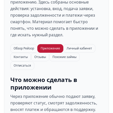
приложению. Здесь собраны основные
действия: установка, вход, подача заявки,
проверка задолженности и платежи через
смартфон. Материал помогает быстро
понять, что можно сделать в приложении и
где искать нужный раздел.
Обзор Рейзор
Приложение
Личный кабинет
Контакты
Отзывы
Похожие займы
Отписаться
Что можно сделать в
приложении
Через приложение обычно подают заявку,
проверяют статус, смотрят задолженность,
вносят платеж и обращаются в поддержку.