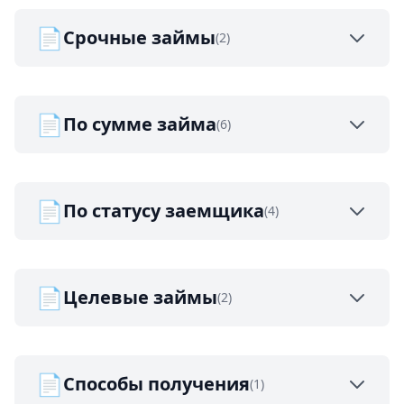
📄
Срочные займы
(2)
📄
По сумме займа
(6)
📄
По статусу заемщика
(4)
📄
Целевые займы
(2)
📄
Способы получения
(1)