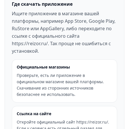
Где скачать приложение
Ищите приложение в магазине вашей
платформы, например App Store, Google Play,
RuStore или AppGallery, либо переходите по
ссылке с официального сайта
https://reizor.ru/. Так проще не ошибиться с
установкой.
Официальные магазины
Проверьте, есть ли приложение в
официальном магазине вашей платформы.
Скачивание из сторонних источников
безопаснее не использовать.
Ссылка на сайте
Откройте официальный сайт https://reizor.ru/.
Если у сервиса есть отдельный раздел для