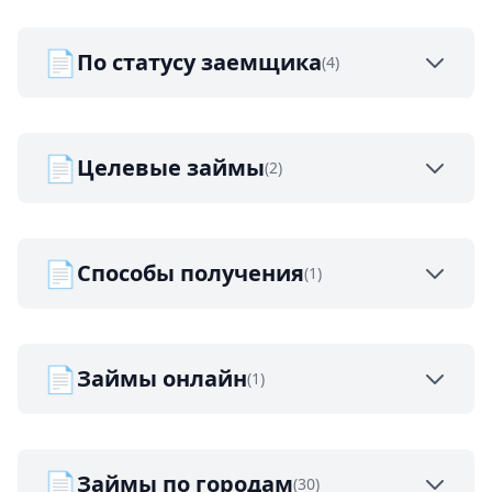
📄
По статусу заемщика
(4)
📄
Целевые займы
(2)
📄
Способы получения
(1)
📄
Займы онлайн
(1)
📄
Займы по городам
(30)