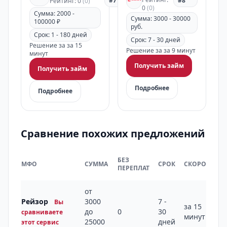
#7
#8
Рейтинг: 0
(0)
0
(0)
Сумма: 2000 -
Сумма: 3000 - 30000
100000 ₽
руб.
Срок: 1 - 180 дней
Срок: 7 - 30 дней
Решение за за 15
Решение за за 9 минут
минут
Получить займ
Получить займ
Подробнее
Подробнее
Сравнение похожих предложений
БЕЗ
МФО
СУММА
СРОК
СКОРОСТЬ
ПЕРЕПЛАТ
от
Рейзор
3000
7 -
Вы
за 15
до
0
30
сравниваете
минут
25000
дней
этот сервис