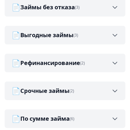
📄
Займы без отказа
(3)
📄
Выгодные займы
(3)
📄
Рефинансирование
(2)
📄
Срочные займы
(2)
📄
По сумме займа
(6)