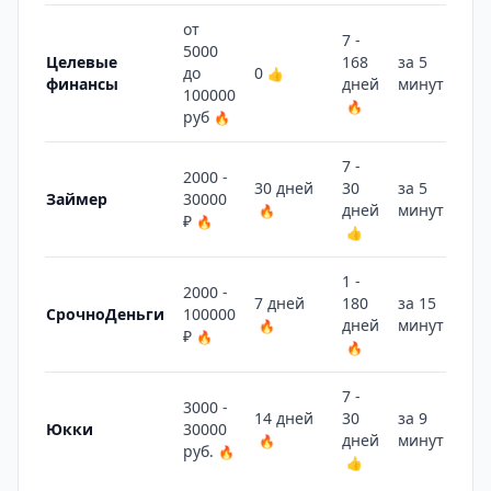
от
7 -
5000
Целевые
168
за 5
до
0
👍
финансы
дней
минут
🔥
100000
🔥
руб
🔥
7 -
2000 -
30 дней
30
за 5
Займер
30000
дней
минут
🔥
🔥
₽
🔥
👍
1 -
2000 -
7 дней
180
за 15
СрочноДеньги
100000
дней
минут
🔥
👍
₽
🔥
🔥
7 -
3000 -
14 дней
30
за 9
Юкки
30000
дней
минут
🔥
🔥
руб.
🔥
👍