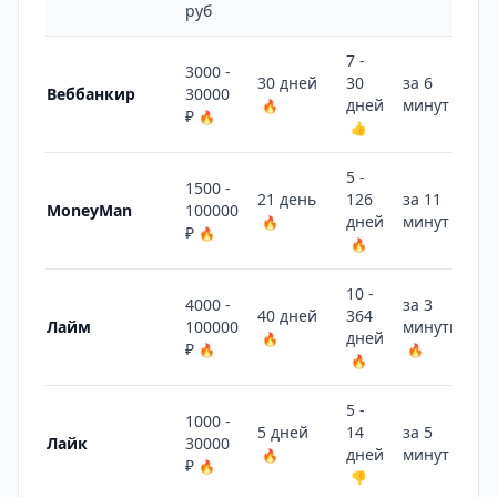
руб
7 -
3000 -
30 дней
30
за 6
Веббанкир
30000
дней
минут
🔥
🔥
₽
🔥
👍
5 -
1500 -
21 день
126
за 11
MoneyMan
100000
дней
минут
🔥
🔥
₽
🔥
🔥
10 -
4000 -
за 3
40 дней
364
Лайм
100000
минуты
дней
🔥
₽
🔥
🔥
🔥
5 -
1000 -
5 дней
14
за 5
Лайк
30000
дней
минут
🔥
🔥
₽
🔥
👎