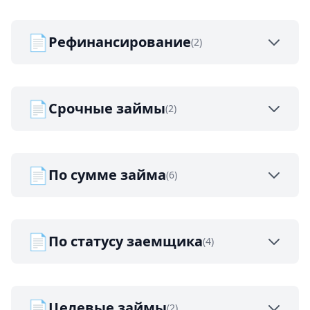
📄
Рефинансирование
(2)
📄
Срочные займы
(2)
📄
По сумме займа
(6)
📄
По статусу заемщика
(4)
📄
Целевые займы
(2)