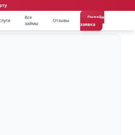
рту
Онлайн
Все
слуги
Отзывы
займы
заявка