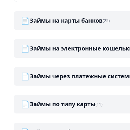
📄
Займы на карты банков
(25)
📄
Займы на электронные кошельк
📄
Займы через платежные систе
📄
Займы по типу карты
(11)