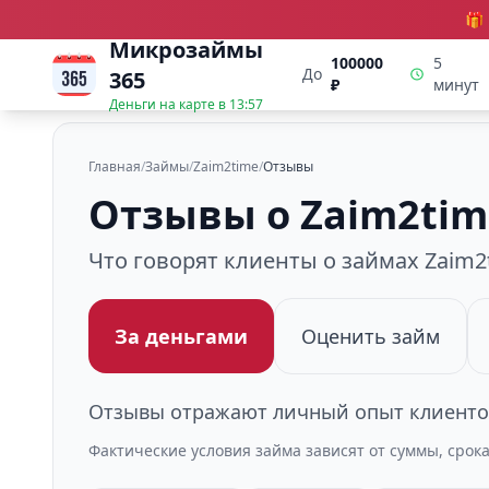
🎁
Микрозаймы
100000
5
До
365
₽
минут
Деньги на карте в
13:57
Главная
/
Займы
/
Zaim2time
/
Отзывы
Отзывы о Zaim2tim
Что говорят клиенты о займах Zaim2
За деньгами
Оценить займ
Отзывы отражают личный опыт клиентов
Фактические условия займа зависят от суммы, срок