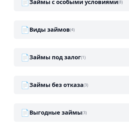
📄
Займы с особыми условиями
(8)
📄
Виды займов
(4)
📄
Займы под залог
(1)
📄
Займы без отказа
(3)
📄
Выгодные займы
(3)