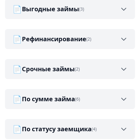
📄
Выгодные займы
(3)
📄
Рефинансирование
(2)
📄
Срочные займы
(2)
📄
По сумме займа
(6)
📄
По статусу заемщика
(4)