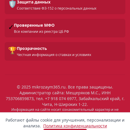
🛡️
Защита данных
Соответствие ФЗ-152 о персональных данных
✓
Проверенные МФО
Все компании из реестра ЦБ РФ
🏆
Прозрачность
Честная информация о ставках и условиях
© 2025 mikrozaym365.ru. Все права защищены.
Администратор сайта: Мещеряков М.С., ИНН
753706859873, тел. +7 918 074 6977, Забайкальский край, г.
Чита, Н-Широких 1-22.
Информация на сайте носит ознакомительный характер и не
является публичной офертой. Все условия микрозаймов уточняйте
на сайтах МФО. Помните: займ — это обязательство, которое
Работают файлы cookie для улучшения, персонализации и
необходимо исполнять. Невыполнение обязательств влечет штрафы
анализа.
Политика конфиденциальности
и ухудшение кредитной истории. Услуги предоставляются