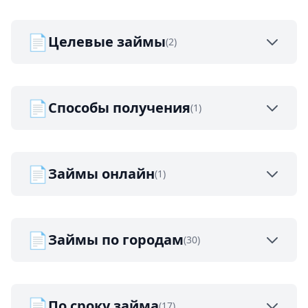
📄
Целевые займы
(2)
📄
Способы получения
(1)
📄
Займы онлайн
(1)
📄
Займы по городам
(30)
📄
По сроку займа
(17)