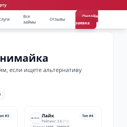
рту
Онлайн
Все
слуги
Отзывы
займы
заявка
анимайка
ям, если ищете альтернативу
я
Лайк
оп #3
Топ #4
Рейтинг: 3.6
(11)