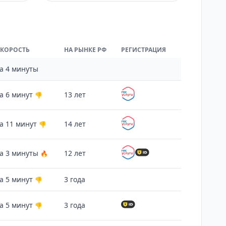
СКОРОСТЬ
НА РЫНКЕ РФ
РЕГИСТРАЦИЯ
а 4 минуты
а 6 минут
13 лет
👎
а 11 минут
14 лет
👎
а 3 минуты
12 лет
🔥
а 5 минут
3 года
👎
а 5 минут
3 года
👎