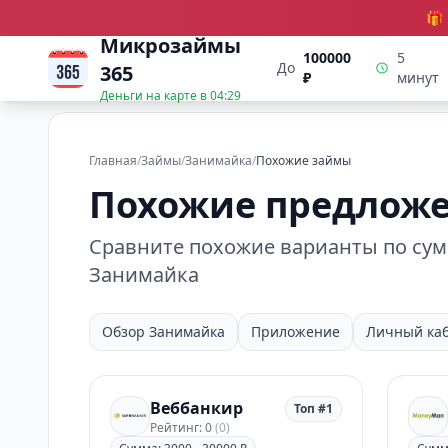
🎁
Микрозаймы
100000
5
До
365
₽
минут
Деньги на карте в
04:29
Главная
/
Займы
/
Занимайка
/
Похожие займы
Похожие предложе
Сравните похожие варианты по сумм
Занимайка
Обзор Занимайка
Приложение
Личный ка
Веббанкир
Топ #1
Рейтинг: 0
(0)