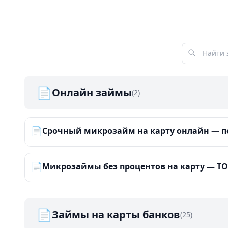
📄
Онлайн займы
(2)
📄
Срочный микрозайм на карту онлайн — по
📄
Микрозаймы без процентов на карту — ТОП
📄
Займы на карты банков
(25)