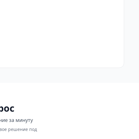
рос
ние за минуту
овое решение под