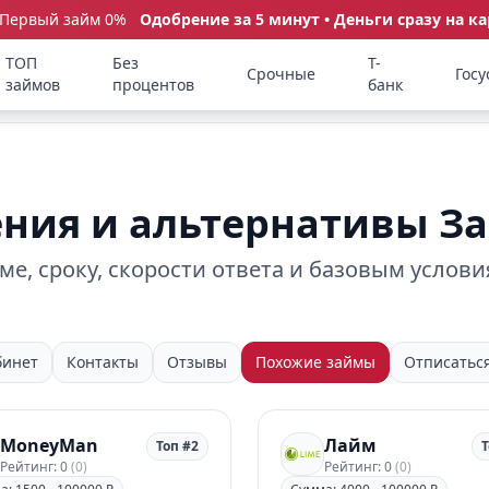
 Первый займ 0%
Одобрение за 5 минут • Деньги сразу на ка
ТОП
Без
Т-
Срочные
Госу
займов
процентов
банк
ния и альтернативы З
е, сроку, скорости ответа и базовым услови
бинет
Контакты
Отзывы
Похожие займы
Отписатьс
MoneyMan
Лайм
Топ #2
Т
Рейтинг: 0
(0)
Рейтинг: 0
(0)