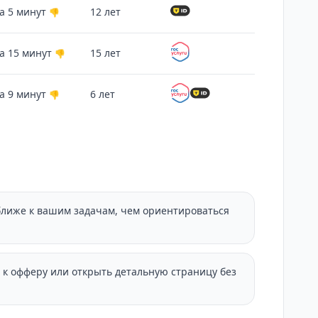
а 5 минут
12 лет
👎
а 15 минут
15 лет
👎
а 9 минут
6 лет
👎
ближе к вашим задачам, чем ориентироваться
 к офферу или открыть детальную страницу без