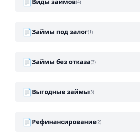
📄
Виды займов
(4)
📄
Займы под залог
(1)
📄
Займы без отказа
(3)
📄
Выгодные займы
(3)
📄
Рефинансирование
(2)