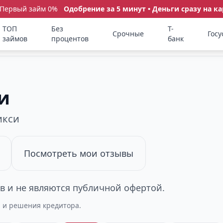
 Первый займ 0%
Одобрение за 5 минут • Деньги сразу на ка
ТОП
Без
Т-
Срочные
Госу
займов
процентов
банк
и
икси
Посмотреть мои отзывы
 и не являются публичной офертой.
а и решения кредитора.