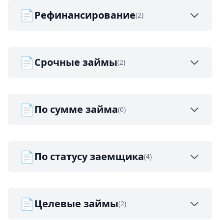
📄
Рефинансирование
(2)
📄
Срочные займы
(2)
📄
По сумме займа
(6)
📄
По статусу заемщика
(4)
📄
Целевые займы
(2)