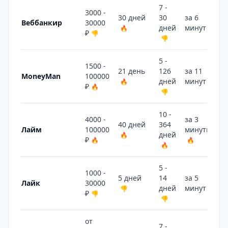
7 -
3000 -
30 дней
30
за 6
Веббанкир
30000
дней
минут
🔥
👎
₽
👎
👎
5 -
1500 -
21 день
126
за 11
MoneyMan
100000
дней
минут
🔥
👎
₽
🔥
👎
10 -
4000 -
за 3
40 дней
364
Лайм
100000
минуты
дней
🔥
₽
🔥
🔥
🔥
5 -
1000 -
5 дней
14
за 5
Лайк
30000
дней
минут
👎
👍
₽
👎
👎
от
7 -