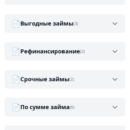
📄
Выгодные займы
(3)
📄
Рефинансирование
(2)
📄
Срочные займы
(2)
📄
По сумме займа
(6)