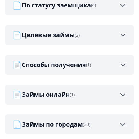
📄
По статусу заемщика
(4)
📄
Целевые займы
(2)
📄
Способы получения
(1)
📄
Займы онлайн
(1)
📄
Займы по городам
(30)