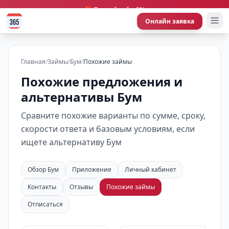
🎁 Первый займ 0%
Онлайн заявка
Главная
/
Займы
/
Бум
/
Похожие займы
Похожие предложения и
альтернативы Бум
Сравните похожие варианты по сумме, сроку,
скорости ответа и базовым условиям, если
ищете альтернативу Бум
Обзор Бум
Приложение
Личный кабинет
Контакты
Отзывы
Похожие займы
Отписаться