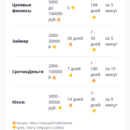
5000
Целевые
168
за 5
до
0
👎
финансы
дней
минут
👍
100000
👍
руб
🔥
7 -
2000 -
30 дней
30
за 5
Займер
30000
дней
минут
🔥
👍
₽
👎
👎
1 -
2000 -
7 дней
180
за 15
СрочноДеньги
100000
дней
минут
👍
👎
₽
🔥
🔥
7 -
3000 -
14 дней
30
за 9
Юкки
30000
дней
минут
🔥
👎
руб.
👎
👎
🔥
лучше, чем у текущей компании
👎
хуже, чем у текущего займа