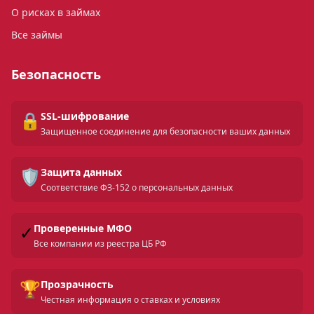
О рисках в займах
Все займы
Безопасность
🔒
SSL-шифрование
Защищенное соединение для безопасности ваших данных
🛡️
Защита данных
Соответствие ФЗ-152 о персональных данных
✓
Проверенные МФО
Все компании из реестра ЦБ РФ
🏆
Прозрачность
Честная информация о ставках и условиях