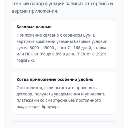
Точный набор функций зависит от сервиса и
версии приложения.
Базовые данные
Приложение связано с сервисом Бум. В
карточке компании указаны базовые условия:
сумма 3000 - 49000 , срок 7 - 168 дней, ставка
или ПСК от 0% до 0.8% в день (ПСК от 0-292%
годовых).
Когда приложение особенно удобно
Оно полезно, если вы хотите проверять
договор, получать уведомления и управлять
платежами со смартфона без постоянного
входа через браузер.