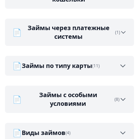
Займы через платежные
📄
(1)
системы
📄
Займы по типу карты
(11)
Займы с особыми
📄
(8)
условиями
📄
Виды займов
(4)