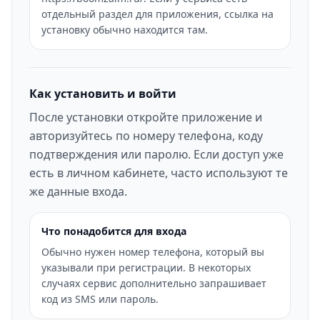
отдельный раздел для приложения, ссылка на
установку обычно находится там.
Как установить и войти
После установки откройте приложение и
авторизуйтесь по номеру телефона, коду
подтверждения или паролю. Если доступ уже
есть в личном кабинете, часто используют те
же данные входа.
Что понадобится для входа
Обычно нужен номер телефона, который вы
указывали при регистрации. В некоторых
случаях сервис дополнительно запрашивает
код из SMS или пароль.