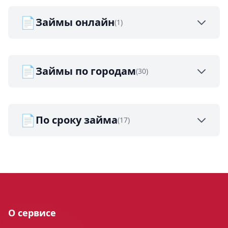
📄
Займы онлайн
(1)
📄
Займы по городам
(30)
📄
По сроку займа
(17)
О сервисе