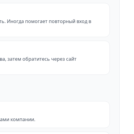
ь. Иногда помогает повторный вход в
а, затем обратитесь через сайт
лами компании.