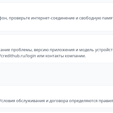
фон, проверьте интернет-соединение и свободную памят
сание проблемы, версию приложения и модель устройств
//credithub.ru/login или контакты компании.
Условия обслуживания и договора определяются прави