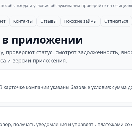
пособы входа и условия обслуживания проверяйте на официал
нет
Контакты
Отзывы
Похожие займы
Отписаться
ь в приложении
, проверяют статус, смотрят задолженность, вно
са и версии приложения.
 карточке компании указаны базовые условия: сумма до 1
говор, получать уведомления и управлять платежами со