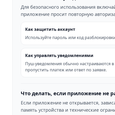
Для безопасного использования включай
приложение просит повторную авториза
Как защитить аккаунт
Используйте пароль или код разблокировки
Как управлять уведомлениями
Пуш-уведомления обычно настраиваются в 
пропустить платеж или ответ по заявке.
Что делать, если приложение не р
Если приложение не открывается, завис
память устройства и технические огран