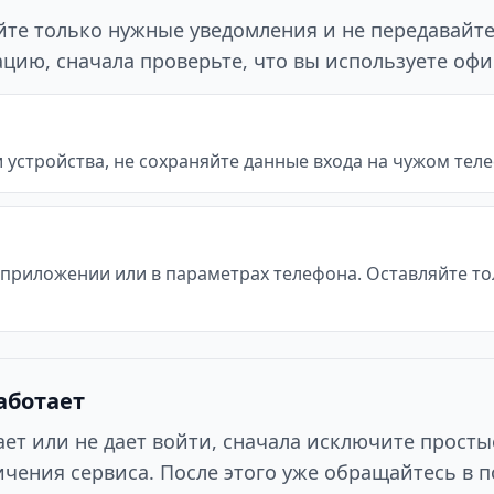
те только нужные уведомления и не передавайте
цию, сначала проверьте, что вы используете оф
 устройства, не сохраняйте данные входа на чужом тел
приложении или в параметрах телефона. Оставляйте то
аботает
ает или не дает войти, сначала исключите просты
ичения сервиса. После этого уже обращайтесь в п