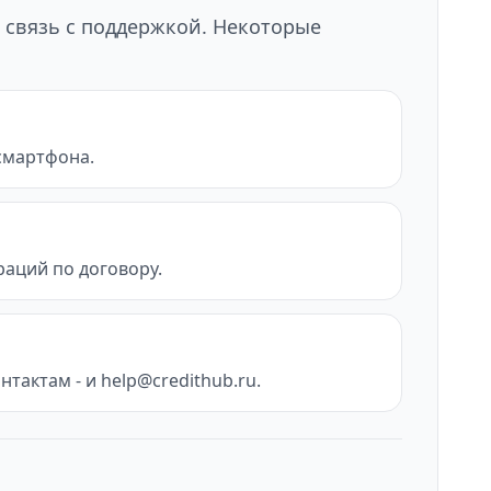
 связь с поддержкой. Некоторые
смартфона.
аций по договору.
тактам - и help@credithub.ru.