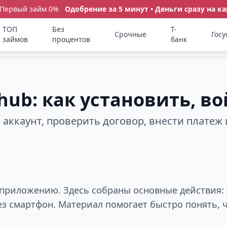
 Первый займ 0%
Одобрение за 5 минут • Деньги сразу на ка
ТОП
Без
Т-
Срочные
Госу
займов
процентов
банк
ub: как установить, в
в аккаунт, проверить договор, внести плате
приложению. Здесь собраны основные действия: у
з смартфон. Материал помогает быстро понять, 