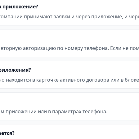
з приложение?
компании принимают заявки и через приложение, и чере
вторную авторизацию по номеру телефона. Если не помо
приложения?
о находится в карточке активного договора или в блоке
м приложении или в параметрах телефона.
ается?