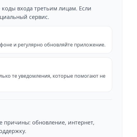
 коды входа третьим лицам. Если
ициальный сервис.
ефоне и регулярно обновляйте приложение.
лько те уведомления, которые помогают не
е причины: обновление, интернет,
оддержку.