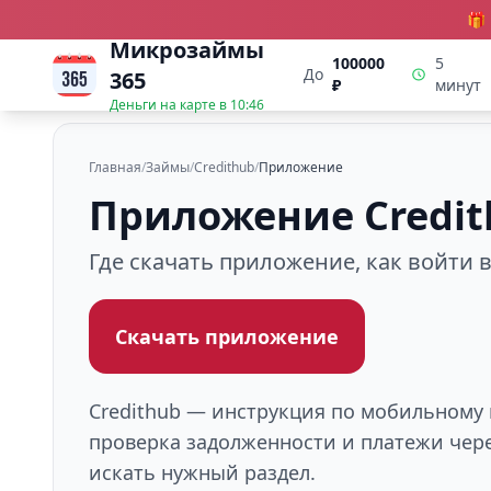
🎁
Микрозаймы
100000
5
До
365
₽
минут
Деньги на карте в
10:46
Главная
/
Займы
/
Credithub
/
Приложение
Приложение Credith
Где скачать приложение, как войти 
Скачать приложение
Credithub — инструкция по мобильному 
проверка задолженности и платежи чере
искать нужный раздел.