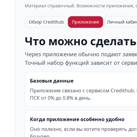
Материал справочный. Возможности приложения, с
Обзор Credithub
Приложение
Личный каби
Что можно сделат
Через приложение обычно подают заявку
Точный набор функций зависит от серви
Базовые данные
Приложение связано с сервисом Credithub. В
ПСК от 0% до 0.8% в день.
Когда приложение особенно удобно
Оно полезно, если вы хотите проверять до
браузер.