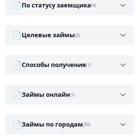
📄
По статусу заемщика
(4)
📄
Целевые займы
(2)
📄
Способы получения
(1)
📄
Займы онлайн
(1)
📄
Займы по городам
(30)