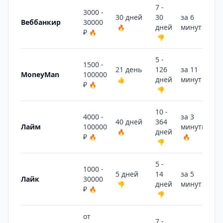
7 -
3000 -
30 дней
30
за 6
Веббанкир
30000
дней
минут
🔥
👎
₽
🔥
👎
5 -
1500 -
21 день
126
за 11
MoneyMan
100000
дней
минут
👍
👎
₽
🔥
👎
10 -
4000 -
за 3
40 дней
364
Лайм
100000
минуты
дней
🔥
₽
🔥
🔥
👎
5 -
1000 -
5 дней
14
за 5
Лайк
30000
дней
минут
👎
👎
₽
🔥
👎
от
7 -