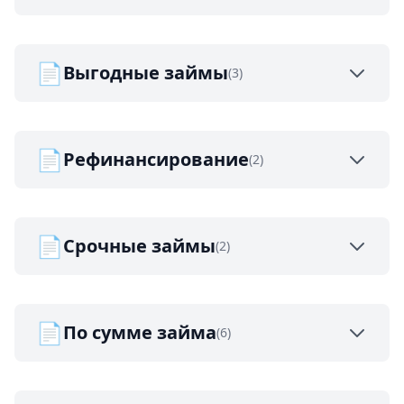
📄
Выгодные займы
(3)
📄
Рефинансирование
(2)
📄
Срочные займы
(2)
📄
По сумме займа
(6)