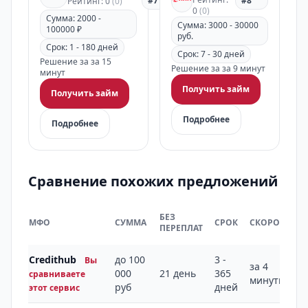
#7
#8
Рейтинг: 0
(0)
0
(0)
Сумма: 2000 -
Сумма: 3000 - 30000
100000 ₽
руб.
Срок: 1 - 180 дней
Срок: 7 - 30 дней
Решение за за 15
Решение за за 9 минут
минут
Получить займ
Получить займ
Подробнее
Подробнее
Сравнение похожих предложений
БЕЗ
МФО
СУММА
СРОК
СКОРОСТЬ
ПЕРЕПЛАТ
Credithub
до 100
3 -
Вы
за 4
000
21 день
365
сравниваете
минуты
руб
дней
этот сервис