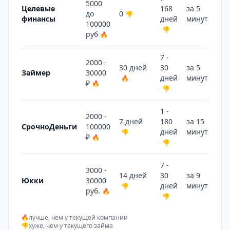
5000
Целевые
168
за 5
до
0
👎
финансы
дней
минут
👎
100000
👎
руб
🔥
7 -
2000 -
30 дней
30
за 5
Займер
30000
дней
минут
🔥
👎
₽
🔥
👎
1 -
2000 -
7 дней
180
за 15
СрочноДеньги
100000
дней
минут
👎
👎
₽
🔥
👎
7 -
3000 -
14 дней
30
за 9
Юкки
30000
дней
минут
👎
👎
руб.
🔥
👎
🔥
лучше, чем у текущей компании
👎
хуже, чем у текущего займа