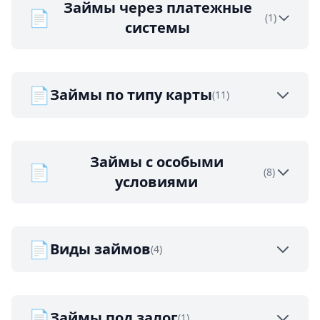
Займы через платежные
📄
(1)
системы
📄
Займы по типу карты
(11)
Займы с особыми
📄
(8)
условиями
📄
Виды займов
(4)
📄
Займы под залог
(1)