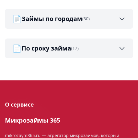
📄
Займы по городам
(30)
📄
По сроку займа
(17)
О сервисе
Микрозаймы 365
mikrozaym365.ru — агрегатор микрозаймов, который