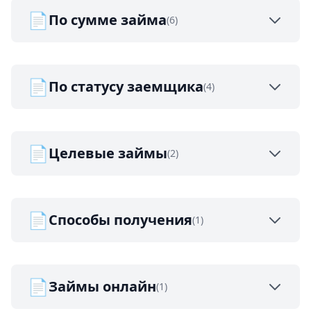
📄
По сумме займа
(6)
📄
По статусу заемщика
(4)
📄
Целевые займы
(2)
📄
Способы получения
(1)
📄
Займы онлайн
(1)