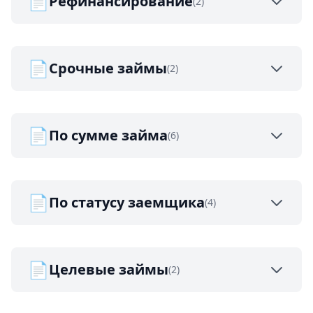
📄
Рефинансирование
(2)
📄
Срочные займы
(2)
📄
По сумме займа
(6)
📄
По статусу заемщика
(4)
📄
Целевые займы
(2)