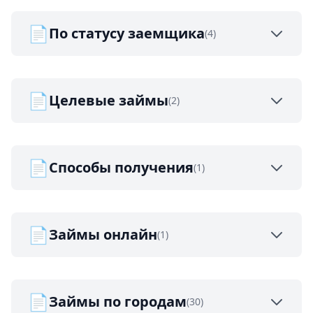
📄
По статусу заемщика
(4)
📄
Целевые займы
(2)
📄
Способы получения
(1)
📄
Займы онлайн
(1)
📄
Займы по городам
(30)