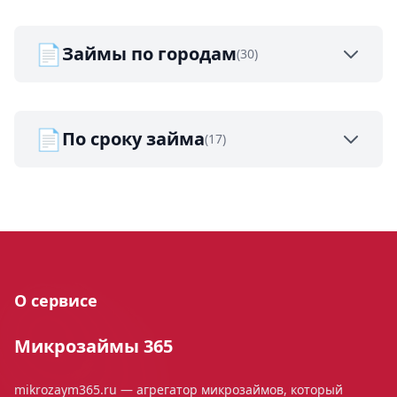
📄
Займы по городам
(30)
📄
По сроку займа
(17)
О сервисе
Микрозаймы 365
mikrozaym365.ru — агрегатор микрозаймов, который