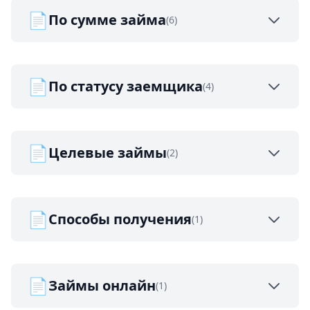
📄
По сумме займа
(6)
📄
По статусу заемщика
(4)
📄
Целевые займы
(2)
📄
Способы получения
(1)
📄
Займы онлайн
(1)