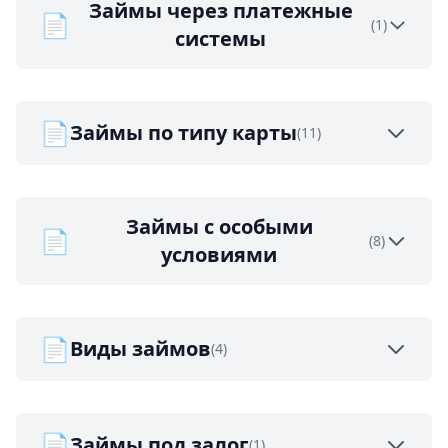
Займы через платежные
📄
(1)
системы
📄
Займы по типу карты
(11)
Займы с особыми
📄
(8)
условиями
📄
Виды займов
(4)
📄
Займы под залог
(1)