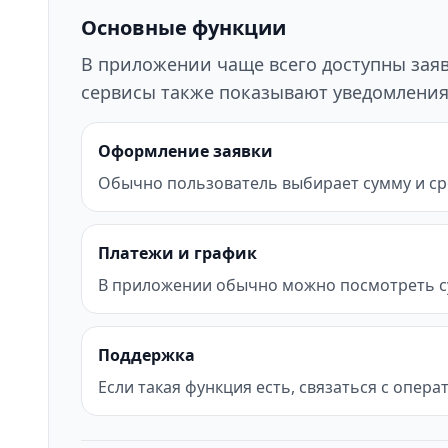
Основные функции
В приложении чаще всего доступны заяв
сервисы также показывают уведомления,
Оформление заявки
Обычно пользователь выбирает сумму и сро
Платежи и график
В приложении обычно можно посмотреть су
Поддержка
Если такая функция есть, связаться с опера