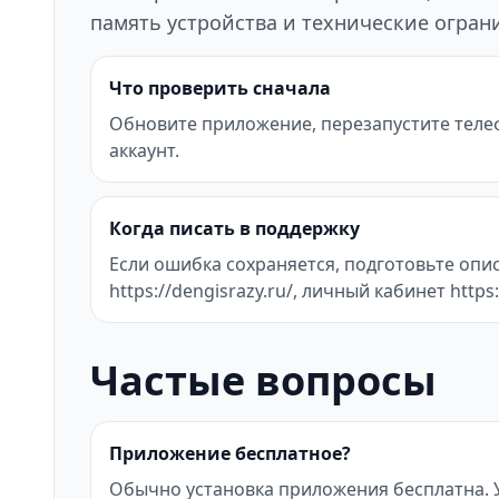
память устройства и технические огран
Что проверить сначала
Обновите приложение, перезапустите теле
аккаунт.
Когда писать в поддержку
Если ошибка сохраняется, подготовьте опи
https://dengisrazy.ru/, личный кабинет http
Частые вопросы
Приложение бесплатное?
Обычно установка приложения бесплатна. 