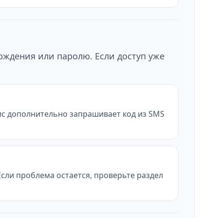
рждения или паролю. Если доступ уже
ис дополнительно запрашивает код из SMS
Если проблема остается, проверьте раздел