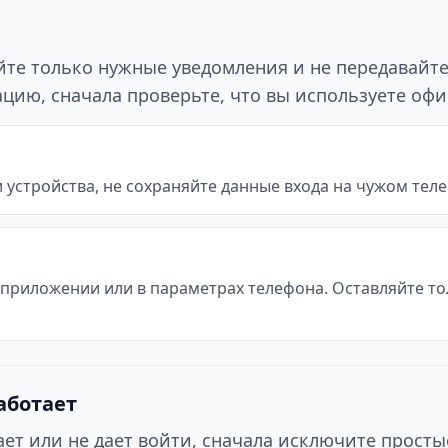
те только нужные уведомления и не передавайте
цию, сначала проверьте, что вы используете оф
 устройства, не сохраняйте данные входа на чужом тел
приложении или в параметрах телефона. Оставляйте то
аботает
ает или не дает войти, сначала исключите просты