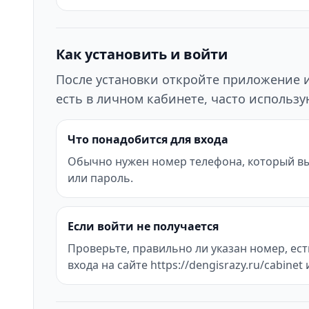
Как установить и войти
После установки откройте приложение и
есть в личном кабинете, часто использу
Что понадобится для входа
Обычно нужен номер телефона, который вы 
или пароль.
Если войти не получается
Проверьте, правильно ли указан номер, ест
входа на сайте https://dengisrazy.ru/cabine