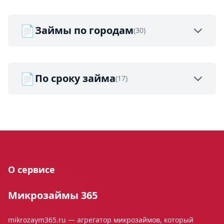
📄
Займы по городам
(30)
📄
По сроку займа
(17)
О сервисе
Микрозаймы 365
mikrozaym365.ru — агрегатор микрозаймов, который