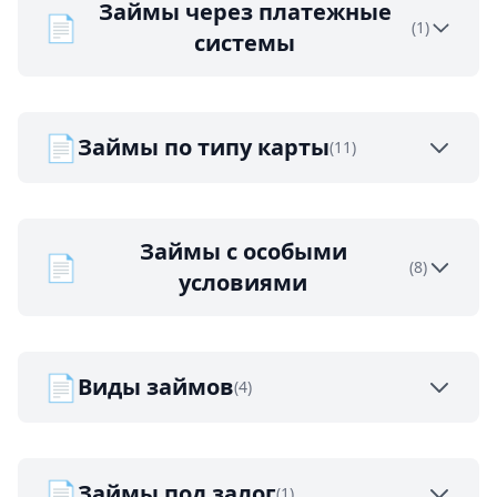
Займы через платежные
📄
(1)
системы
📄
Займы по типу карты
(11)
Займы с особыми
📄
(8)
условиями
📄
Виды займов
(4)
📄
Займы под залог
(1)