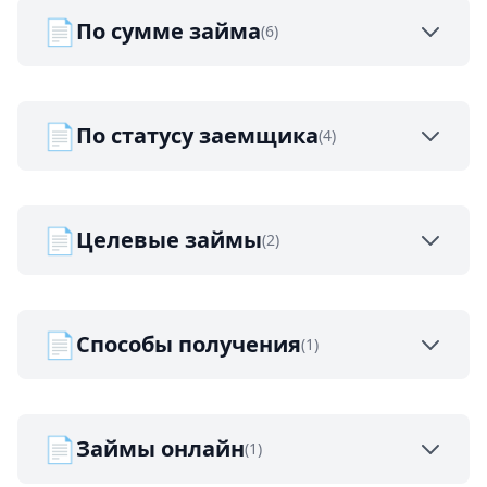
📄
По сумме займа
(6)
📄
По статусу заемщика
(4)
📄
Целевые займы
(2)
📄
Способы получения
(1)
📄
Займы онлайн
(1)