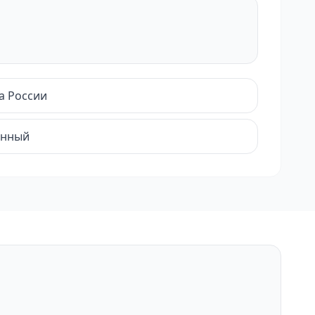
а России
енный