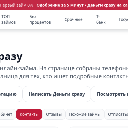
 Первый займ 0%
Одобрение за 5 минут • Деньги сразу на ка
ТОП
Без
Т-
Срочные
Госу
займов
процентов
банк
разу
нлайн-займа. На странице собраны телефоны
траница для тех, кто ищет подробные контак
ьтацию
Написать Деньги сразу
Посмотреть 
абинет
Контакты
Отзывы
Похожие займы
Отписать