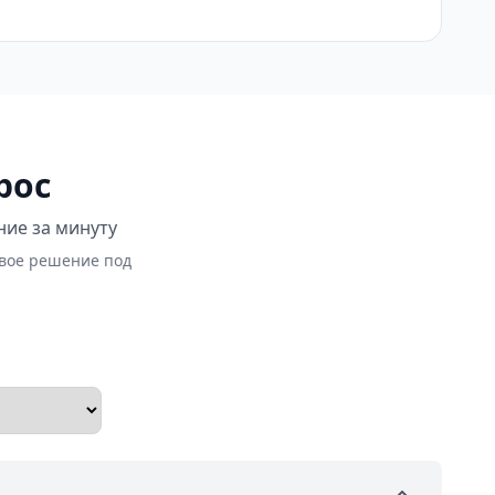
рос
ние за минуту
овое решение под