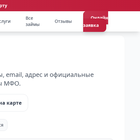
рту
Онлайн
Все
слуги
Отзывы
займы
заявка
, email, адрес и официальные
ты МФО.
на карте
ся