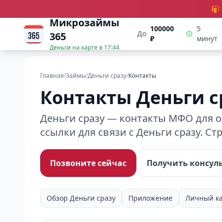
🎁
Микрозаймы
100000
5
До
365
₽
минут
Деньги на карте в
17:44
Главная
/
Займы
/
Деньги сразу
/
Контакты
Контакты Деньги с
Деньги сразу — контакты МФО для о
ссылки для связи с Деньги сразу. С
Позвоните сейчас
Получить консул
Обзор Деньги сразу
Приложение
Личный к