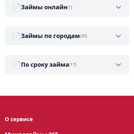
📄
Займы онлайн
(1)
📄
Займы по городам
(30)
📄
По сроку займа
(17)
О сервисе