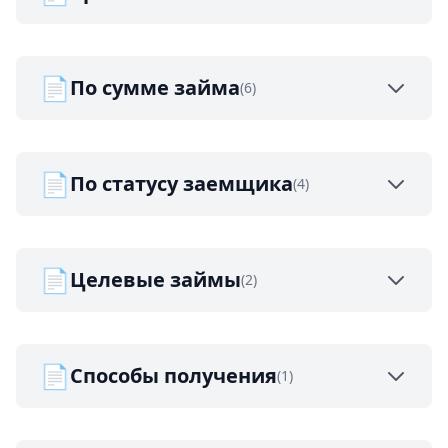
📄
По сумме займа
(6)
📄
По статусу заемщика
(4)
📄
Целевые займы
(2)
📄
Способы получения
(1)