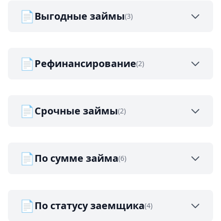
📄
Выгодные займы
(3)
📄
Рефинансирование
(2)
📄
Срочные займы
(2)
📄
По сумме займа
(6)
📄
По статусу заемщика
(4)