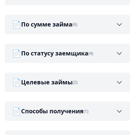
📄
По сумме займа
(6)
📄
По статусу заемщика
(4)
📄
Целевые займы
(2)
📄
Способы получения
(1)