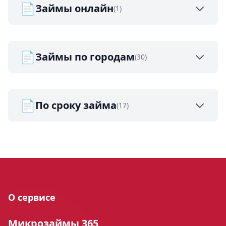
📄
Займы онлайн
(1)
📄
Займы по городам
(30)
📄
По сроку займа
(17)
О сервисе
Микрозаймы 365