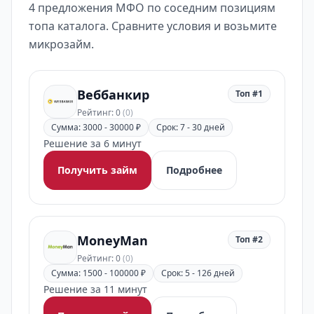
4 предложения МФО по соседним позициям
топа каталога. Сравните условия и возьмите
микрозайм.
Веббанкир
Топ #1
Рейтинг: 0
(0)
Сумма: 3000 - 30000 ₽
Срок: 7 - 30 дней
Решение за 6 минут
Получить займ
Подробнее
MoneyMan
Топ #2
Рейтинг: 0
(0)
Сумма: 1500 - 100000 ₽
Срок: 5 - 126 дней
Решение за 11 минут