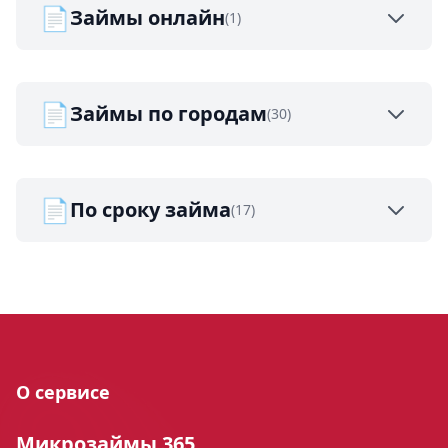
📄
Займы онлайн
(1)
📄
Займы по городам
(30)
📄
По сроку займа
(17)
О сервисе
Микрозаймы 365