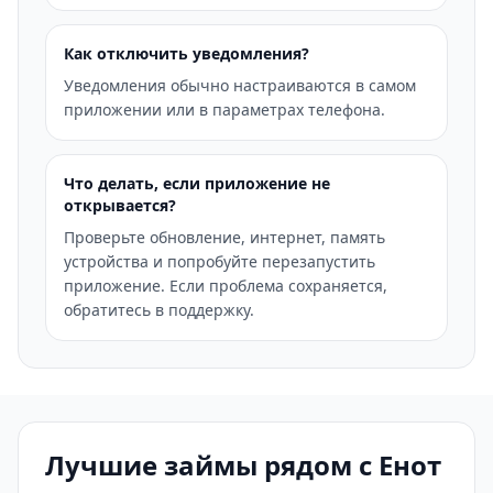
Как отключить уведомления?
Уведомления обычно настраиваются в самом
приложении или в параметрах телефона.
Что делать, если приложение не
открывается?
Проверьте обновление, интернет, память
устройства и попробуйте перезапустить
приложение. Если проблема сохраняется,
обратитесь в поддержку.
Лучшие займы рядом с Енот