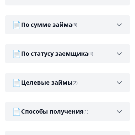
📄
По сумме займа
(6)
📄
По статусу заемщика
(4)
📄
Целевые займы
(2)
📄
Способы получения
(1)