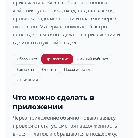
приложению. Здесь собраны основные
действия: установка, вход, подача заявки,
проверка задолженности и платежи через
смартфон. Материал помогает быстро
понять, что можно сделать в приложении и
где искать нужный раздел.
Обзор Енот
Приложение
Личный кабинет
Контакты
Отзывы
Похожие займы
Отписаться
Что можно сделать в
приложении
Через приложение обычно подают заявку,
проверяют статус, смотрят задолженность,
вносят платеж и обращаются в поддержку.