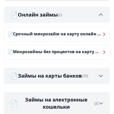
📄
Онлайн займы
(2)
📄
Срочный микрозайм на карту онлайн — получить деньги за 5 минут
📄
Микрозаймы без процентов на карту — ТОП-10 за 2026 год
📄
Займы на карты банков
(25)
Займы на электронные
📄
(2)
кошельки