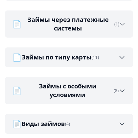
Займы через платежные
📄
(1)
системы
📄
Займы по типу карты
(11)
Займы с особыми
📄
(8)
условиями
📄
Виды займов
(4)