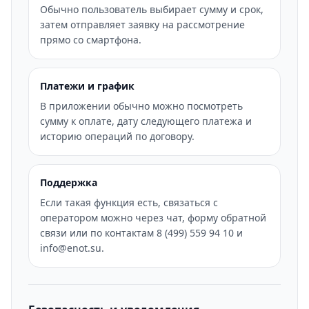
Обычно пользователь выбирает сумму и срок,
затем отправляет заявку на рассмотрение
прямо со смартфона.
Платежи и график
В приложении обычно можно посмотреть
сумму к оплате, дату следующего платежа и
историю операций по договору.
Поддержка
Если такая функция есть, связаться с
оператором можно через чат, форму обратной
связи или по контактам 8 (499) 559 94 10 и
info@enot.su.