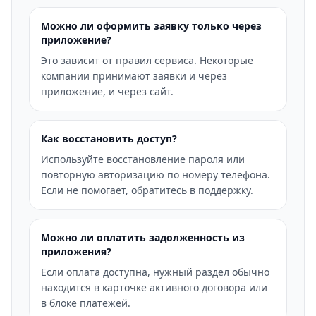
Можно ли оформить заявку только через
приложение?
Это зависит от правил сервиса. Некоторые
компании принимают заявки и через
приложение, и через сайт.
Как восстановить доступ?
Используйте восстановление пароля или
повторную авторизацию по номеру телефона.
Если не помогает, обратитесь в поддержку.
Можно ли оплатить задолженность из
приложения?
Если оплата доступна, нужный раздел обычно
находится в карточке активного договора или
в блоке платежей.