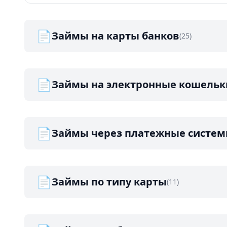
📄
Займы на карты банков
(25)
📄
Займы на электронные кошельк
📄
Займы через платежные систе
📄
Займы по типу карты
(11)