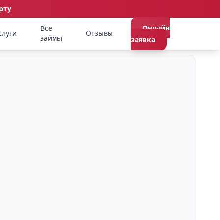
рту
Онлайн
Все
слуги
Отзывы
займы
заявка