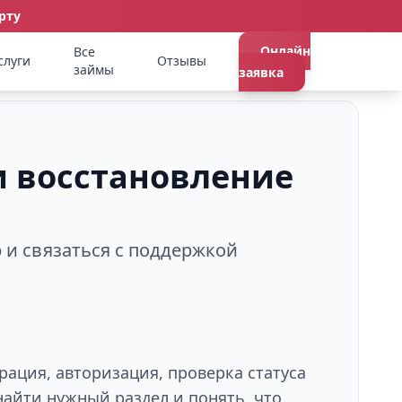
рту
Онлайн
Все
слуги
Отзывы
займы
заявка
и восстановление
р и связаться с поддержкой
рация, авторизация, проверка статуса
айти нужный раздел и понять, что