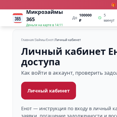
🎁
Микрозаймы
100000
5
До
365
₽
минут
Деньги на карте в
14:11
Главная
/
Займы
/
Енот
/
Личный кабинет
Личный кабинет Ен
доступа
Как войти в аккаунт, проверить зад
Личный кабинет
Енот — инструкция по входу в личный ка
заявки, погашение задолженности и вос