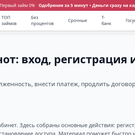
 Первый займ 0%
Одобрение за 5 минут • Деньги сразу на ка
ТОП
Без
Т-
Срочные
Госу
займов
процентов
банк
от: вход, регистрация 
олженность, внести платеж, продлить догово
бинет. Здесь собраны основные действия: регист
становление доступа. Материал поможет быстро н