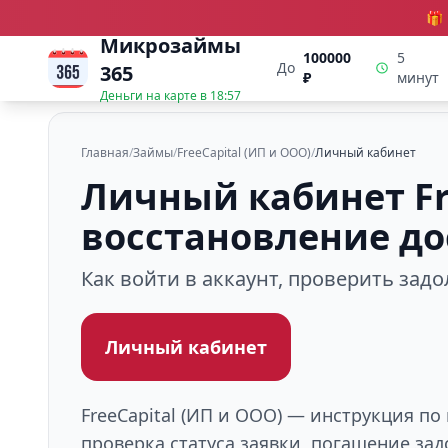
🎁
Микрозаймы
100000
5
До
365
₽
минут
Деньги на карте в
18:57
Главная
/
Займы
/
FreeCapital (ИП и ООО)
/
Личный кабинет
Личный кабинет Fre
восстановление до
Как войти в аккаунт, проверить зад
Личный кабинет
FreeCapital (ИП и ООО) — инструкция по
проверка статуса заявки, погашение за