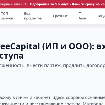
 Первый займ 0%
Одобрение за 5 минут • Деньги сразу на ка
ТОП
Без
Т-
Срочные
Госу
займов
процентов
банк
eCapital (ИП и ООО): в
ступа
олженность, внести платеж, продлить догово
 входу в личный кабинет. Здесь собраны основные
долженности и восстановление доступа. Материа