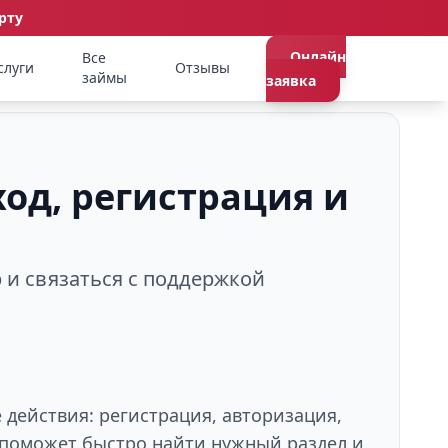
рту
Онлайн
Все
слуги
Отзывы
займы
заявка
ход, регистрация и
р и связаться с поддержкой
 действия: регистрация, авторизация,
л поможет быстро найти нужный раздел и