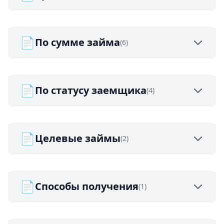
📄
По сумме займа
(6)
📄
По статусу заемщика
(4)
📄
Целевые займы
(2)
📄
Способы получения
(1)