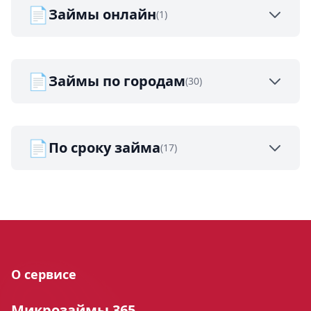
📄
Займы онлайн
(1)
📄
Займы по городам
(30)
📄
По сроку займа
(17)
О сервисе
Микрозаймы 365