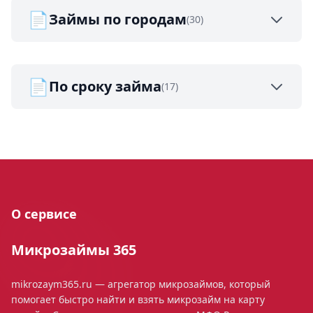
📄
Займы по городам
(30)
📄
По сроку займа
(17)
О сервисе
Микрозаймы 365
mikrozaym365.ru — агрегатор микрозаймов, который
помогает быстро найти и взять микрозайм на карту