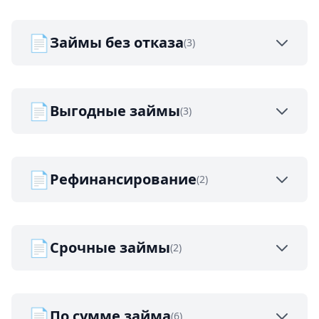
📄
Займы без отказа
(3)
📄
Выгодные займы
(3)
📄
Рефинансирование
(2)
📄
Срочные займы
(2)
📄
По сумме займа
(6)