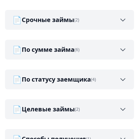
📄
Срочные займы
(2)
📄
По сумме займа
(6)
📄
По статусу заемщика
(4)
📄
Целевые займы
(2)
📄
Способы получения
(1)