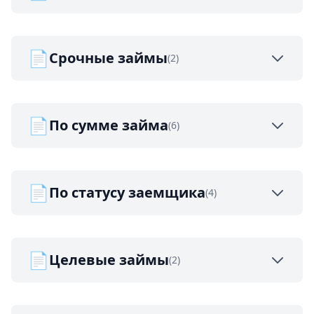
📄
Срочные займы
(2)
📄
По сумме займа
(6)
📄
По статусу заемщика
(4)
📄
Целевые займы
(2)