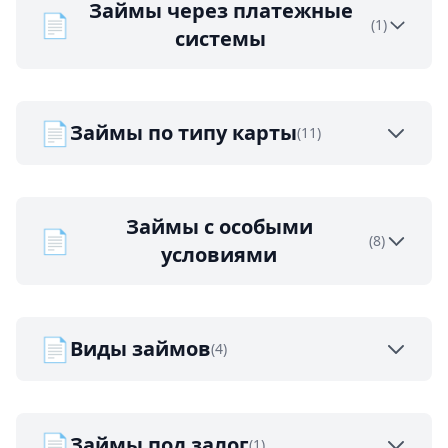
Займы через платежные
📄
(1)
системы
📄
Займы по типу карты
(11)
Займы с особыми
📄
(8)
условиями
📄
Виды займов
(4)
📄
Займы под залог
(1)