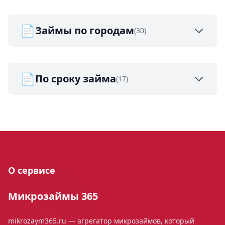
📄
Займы по городам
(30)
📄
По сроку займа
(17)
О сервисе
Микрозаймы 365
mikrozaym365.ru — агрегатор микрозаймов, который