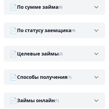
📄
По сумме займа
(6)
📄
По статусу заемщика
(4)
📄
Целевые займы
(2)
📄
Способы получения
(1)
📄
Займы онлайн
(1)