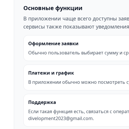
Основные функции
В приложении чаще всего доступны заяв
сервисы также показывают уведомления,
Оформление заявки
Обычно пользователь выбирает сумму и сро
Платежи и график
В приложении обычно можно посмотреть су
Поддержка
Если такая функция есть, связаться с опера
divelopment2023@gmail.com.