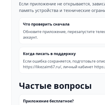
Если приложение не открывается, завис
память устройства и технические огран
Что проверить сначала
Обновите приложение, перезапустите теле
аккаунт.
Когда писать в поддержку
Если ошибка сохраняется, подготовьте опи
https://likezaim67.ru/, личный кабинет https
Частые вопросы
Приложение бесплатное?