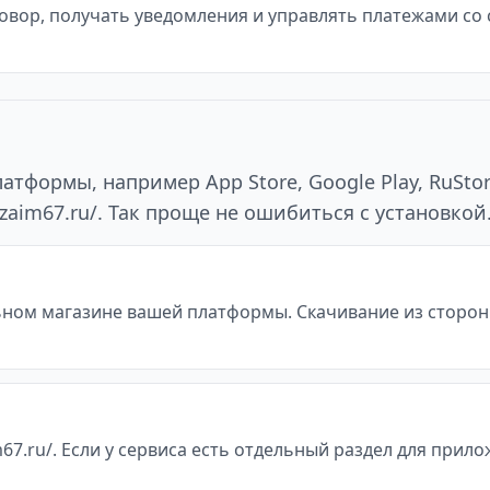
говор, получать уведомления и управлять платежами со
формы, например App Store, Google Play, RuStor
ezaim67.ru/. Так проще не ошибиться с установкой
ьном магазине вашей платформы. Скачивание из сторон
m67.ru/. Если у сервиса есть отдельный раздел для прил