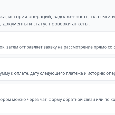
ка, история операций, задолженность, платежи и
 документы и статус проверки анкеты.
к, затем отправляет заявку на рассмотрение прямо со 
мму к оплате, дату следующего платежа и историю опер
тором можно через чат, форму обратной связи или по кон