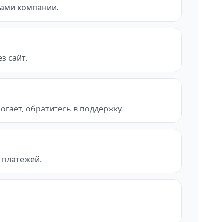
лами компании.
з сайт.
гает, обратитесь в поддержку.
 платежей.