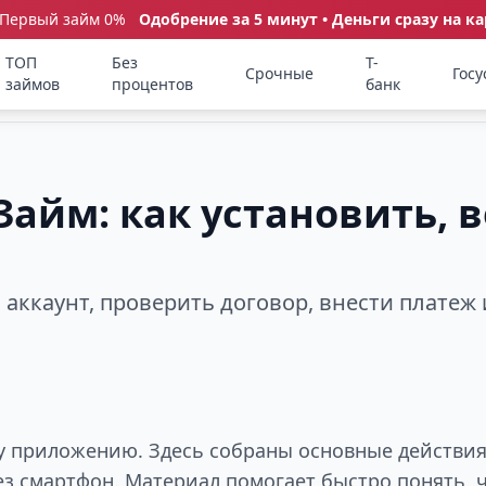
 Первый займ 0%
Одобрение за 5 минут • Деньги сразу на ка
ТОП
Без
Т-
Срочные
Госу
займов
процентов
банк
айм: как установить, 
в аккаунт, проверить договор, внести плате
приложению. Здесь собраны основные действия: 
з смартфон. Материал помогает быстро понять, 