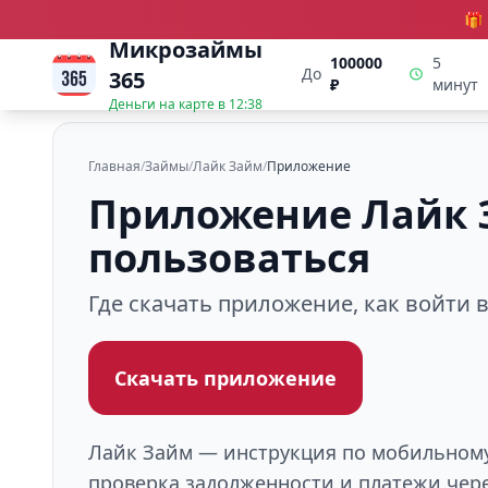
🎁
Микрозаймы
100000
5
До
365
₽
минут
Деньги на карте в
12:38
Главная
/
Займы
/
Лайк Займ
/
Приложение
Приложение Лайк З
пользоваться
Где скачать приложение, как войти 
Скачать приложение
Лайк Займ — инструкция по мобильному 
проверка задолженности и платежи чере