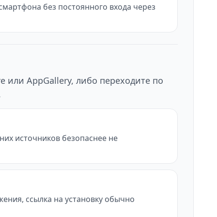
 смартфона без постоянного входа через
e или AppGallery, либо переходите по
.
них источников безопаснее не
ожения, ссылка на установку обычно