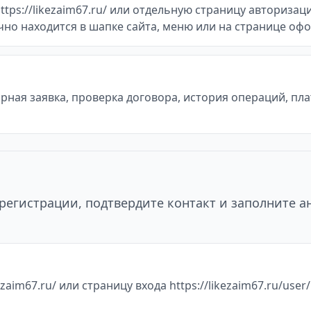
ps://likezaim67.ru/ или отдельную страницу авторизации 
ычно находится в шапке сайта, меню или на странице оф
ная заявка, проверка договора, история операций, пл
регистрации, подтвердите контакт и заполните а
aim67.ru/ или страницу входа https://likezaim67.ru/user