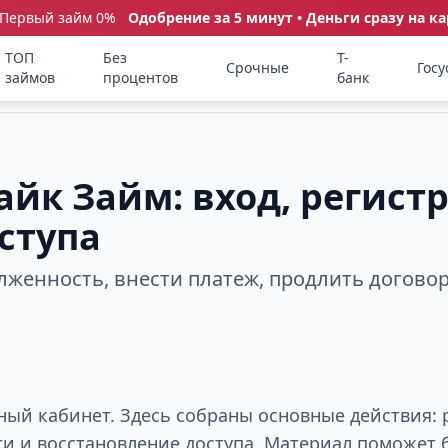
 Первый займ 0%
Одобрение за 5 минут • Деньги сразу на ка
ТОП
Без
Т-
Срочные
Госу
займов
процентов
банк
йк Займ: вход, регист
ступа
олженность, внести платеж, продлить догово
ный кабинет. Здесь собраны основные действия: 
ти и восстановление доступа. Материал поможет 