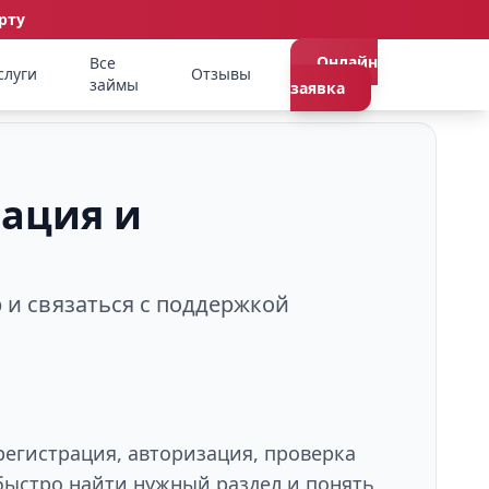
рту
Онлайн
Все
слуги
Отзывы
займы
заявка
рация и
р и связаться с поддержкой
регистрация, авторизация, проверка
быстро найти нужный раздел и понять,