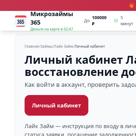
🎁
Микрозаймы
100000
5
До
365
₽
минут
Деньги на карте в
02:47
Главная
/
Займы
/
Лайк Займ
/
Личный кабинет
Личный кабинет Ла
восстановление до
Как войти в аккаунт, проверить зад
Личный кабинет
Лайк Займ — инструкция по входу в лич
статуса заявки, погашение задолженнос