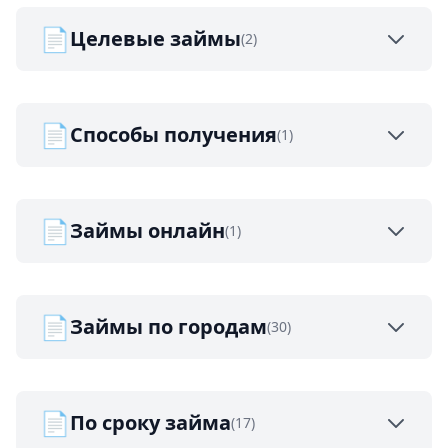
📄
Целевые займы
(2)
📄
Способы получения
(1)
📄
Займы онлайн
(1)
📄
Займы по городам
(30)
📄
По сроку займа
(17)