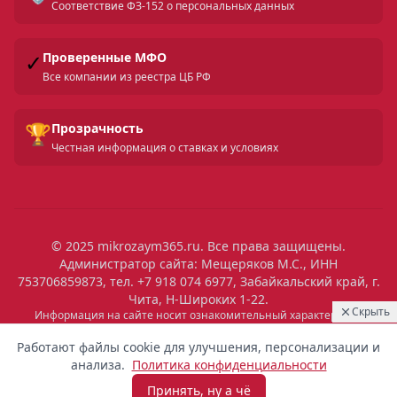
Соответствие ФЗ-152 о персональных данных
✓
Проверенные МФО
Все компании из реестра ЦБ РФ
🏆
Прозрачность
Честная информация о ставках и условиях
© 2025 mikrozaym365.ru. Все права защищены.
Администратор сайта: Мещеряков М.С., ИНН
753706859873, тел. +7 918 074 6977, Забайкальский край, г.
Чита, Н-Широких 1-22.
Скрыть
Информация на сайте носит ознакомительный характер и не
является публичной офертой. Все условия микрозаймов уточняйте
21:20
Выдан
на сайтах МФО. Помните: займ — это обязательство, которое
Работают файлы cookie для улучшения, персонализации и
необходимо исполнять. Невыполнение обязательств влечет штрафы
8 900 ₽
Ольга
Санкт-Петербург
анализа.
Политика конфиденциальности
и ухудшение кредитной истории. Услуги предоставляются
микрофинансовыми организациями, состоящими в реестре ЦБ РФ.
Принять, ну а чё