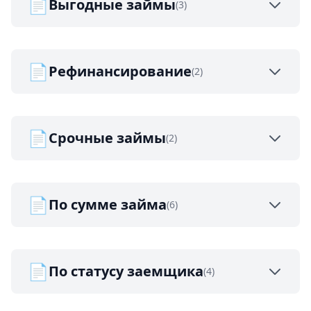
📄
Выгодные займы
(3)
📄
Рефинансирование
(2)
📄
Срочные займы
(2)
📄
По сумме займа
(6)
📄
По статусу заемщика
(4)