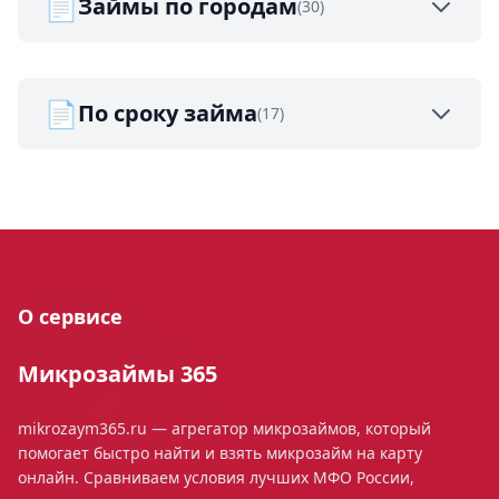
📄
Займы по городам
(30)
📄
По сроку займа
(17)
О сервисе
Микрозаймы 365
mikrozaym365.ru — агрегатор микрозаймов, который
помогает быстро найти и взять микрозайм на карту
онлайн. Сравниваем условия лучших МФО России,