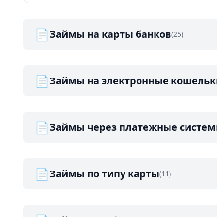
📄
Займы на карты банков
(25)
📄
Займы на электронные кошельк
📄
Займы через платежные систе
📄
Займы по типу карты
(11)