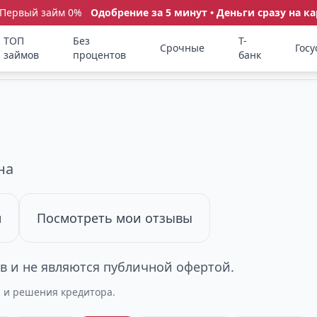
 Первый займ 0%
Одобрение за 5 минут • Деньги сразу на ка
ТОП
Без
Т-
Срочные
Госу
займов
процентов
банк
на
м
Посмотреть мои отзывы
 и не являются публичной офертой.
а и решения кредитора.