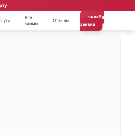
рту
Онлайн
Все
слуги
Отзывы
займы
заявка