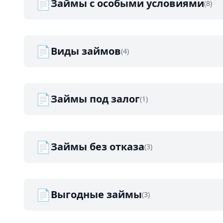
📄
Займы с особыми условиями
(8)
📄
Виды займов
(4)
📄
Займы под залог
(1)
📄
Займы без отказа
(3)
📄
Выгодные займы
(3)