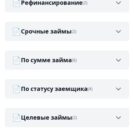
📄
Рефинансирование
(2)
📄
Срочные займы
(2)
📄
По сумме займа
(6)
📄
По статусу заемщика
(4)
📄
Целевые займы
(2)