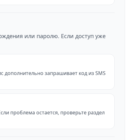
рждения или паролю. Если доступ уже
ис дополнительно запрашивает код из SMS
Если проблема остается, проверьте раздел