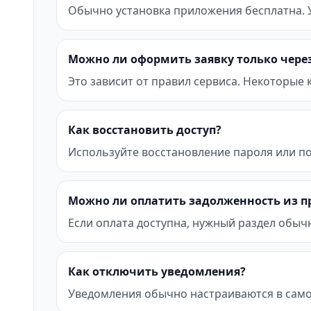
Обычно установка приложения бесплатна. 
Можно ли оформить заявку только чере
Это зависит от правил сервиса. Некоторые 
Как восстановить доступ?
Используйте восстановление пароля или по
Можно ли оплатить задолженность из 
Если оплата доступна, нужный раздел обычн
Как отключить уведомления?
Уведомления обычно настраиваются в само