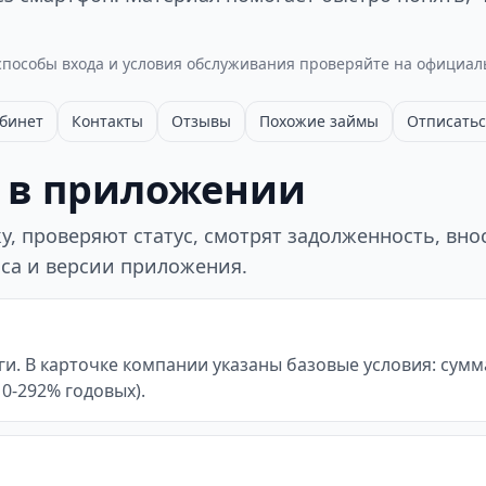
пособы входа и условия обслуживания проверяйте на официал
бинет
Контакты
Отзывы
Похожие займы
Отписатьс
ь в приложении
, проверяют статус, смотрят задолженность, вно
са и версии приложения.
. В карточке компании указаны базовые условия: сумма о
 0-292% годовых).