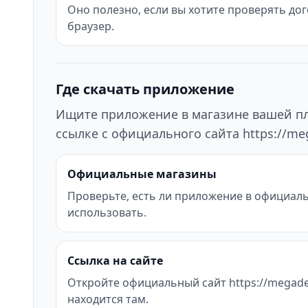
Оно полезно, если вы хотите проверять до
браузер.
Где скачать приложение
Ищите приложение в магазине вашей плат
ссылке с официального сайта https://me
Официальные магазины
Проверьте, есть ли приложение в официал
использовать.
Ссылка на сайте
Откройте официальный сайт https://megaden
находится там.