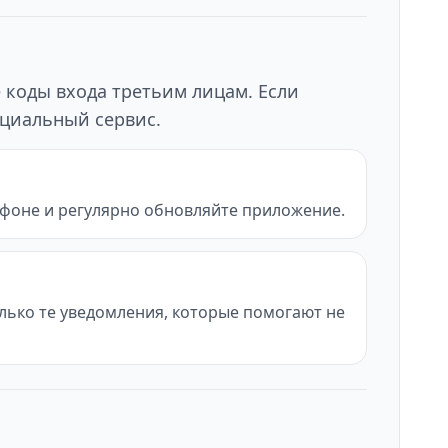
 коды входа третьим лицам. Если
ициальный сервис.
ефоне и регулярно обновляйте приложение.
лько те уведомления, которые помогают не