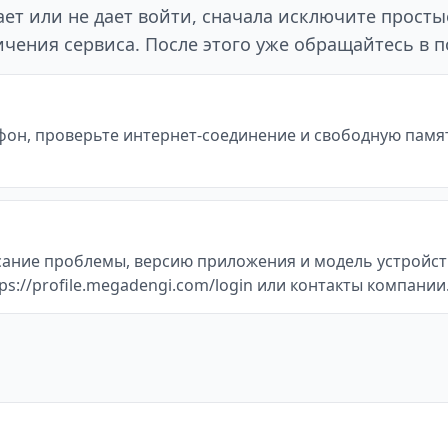
ает или не дает войти, сначала исключите просты
ичения сервиса. После этого уже обращайтесь в п
фон, проверьте интернет-соединение и свободную памят
сание проблемы, версию приложения и модель устройств
ps://profile.megadengi.com/login или контакты компании