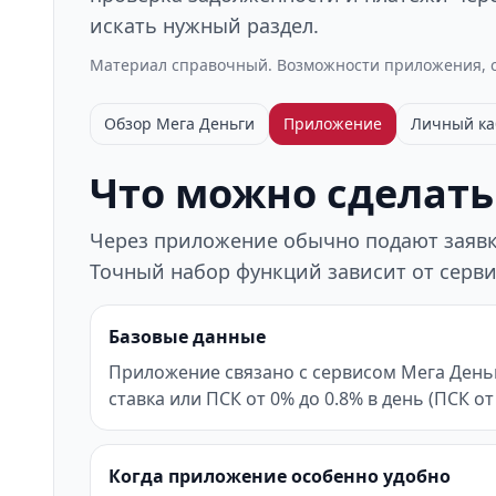
искать нужный раздел.
Материал справочный. Возможности приложения, с
Обзор Мега Деньги
Приложение
Личный ка
Что можно сделат
Через приложение обычно подают заявку
Точный набор функций зависит от серви
Базовые данные
Приложение связано с сервисом Мега Деньги
ставка или ПСК от 0% до 0.8% в день (ПСК от
Когда приложение особенно удобно