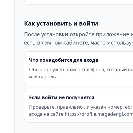
Как установить и войти
После установки откройте приложение и
есть в личном кабинете, часто использу
Что понадобится для входа
Обычно нужен номер телефона, который вы 
или пароль.
Если войти не получается
Проверьте, правильно ли указан номер, ест
входа на сайте https://profile.megadengi.co