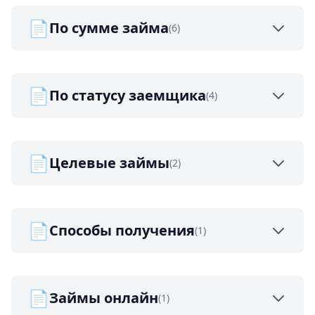
📄
По сумме займа
(6)
📄
По статусу заемщика
(4)
📄
Целевые займы
(2)
📄
Способы получения
(1)
📄
Займы онлайн
(1)