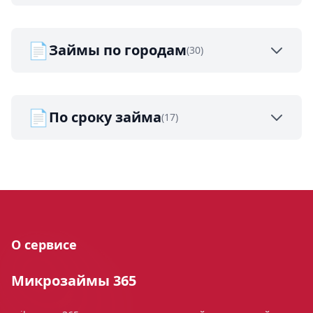
📄
Займы по городам
(30)
📄
По сроку займа
(17)
О сервисе
Микрозаймы 365