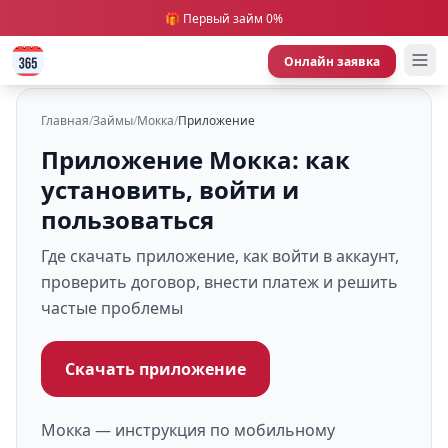
🎁 Первый займ 0%
Онлайн заявка
Главная
/
Займы
/
Мокка
/
Приложение
Приложение Мокка: как
установить, войти и
пользоваться
Где скачать приложение, как войти в аккаунт,
проверить договор, внести платеж и решить
частые проблемы
Скачать приложение
Мокка — инструкция по мобильному