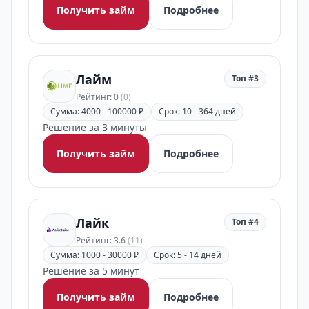
Получить займ
Подробнее
Лайм
Топ #3
Рейтинг: 0
(0)
Сумма: 4000 - 100000 ₽
Срок: 10 - 364 дней
Решение за 3 минуты
Получить займ
Подробнее
Лайк
Топ #4
Рейтинг: 3.6
(11)
Сумма: 1000 - 30000 ₽
Срок: 5 - 14 дней
Решение за 5 минут
Получить займ
Подробнее