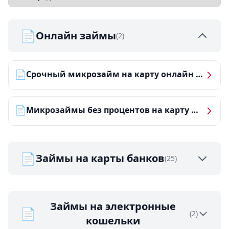
📄
Онлайн займы
(2)
📄
Срочный микрозайм на карту онлайн — получить деньги за 5 минут
📄
Микрозаймы без процентов на карту — ТОП-10 за 2026 год
📄
Займы на карты банков
(25)
Займы на электронные
📄
(2)
кошельки