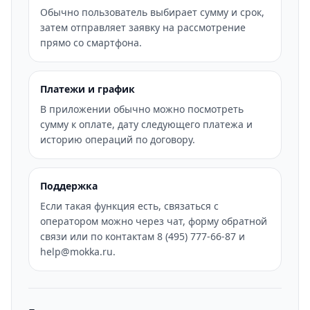
Обычно пользователь выбирает сумму и срок,
затем отправляет заявку на рассмотрение
прямо со смартфона.
Платежи и график
В приложении обычно можно посмотреть
сумму к оплате, дату следующего платежа и
историю операций по договору.
Поддержка
Если такая функция есть, связаться с
оператором можно через чат, форму обратной
связи или по контактам 8 (495) 777-66-87 и
help@mokka.ru.