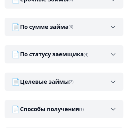
📄
По сумме займа
(6)
📄
По статусу заемщика
(4)
📄
Целевые займы
(2)
📄
Способы получения
(1)