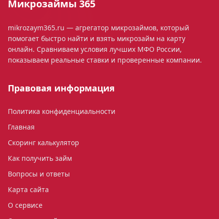
Микрозаймы 365
mikrozaym365.ru — агрегатор микрозаймов, который
помогает быстро найти и взять микрозайм на карту
онлайн. Сравниваем условия лучших МФО России,
показываем реальные ставки и проверенные компании.
Правовая информация
Политика конфиденциальности
Главная
Скоринг калькулятор
Как получить займ
Вопросы и ответы
Карта сайта
О сервисе