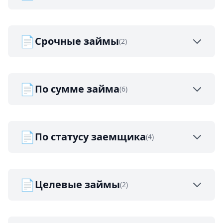
📄
Срочные займы
(2)
📄
По сумме займа
(6)
📄
По статусу заемщика
(4)
📄
Целевые займы
(2)