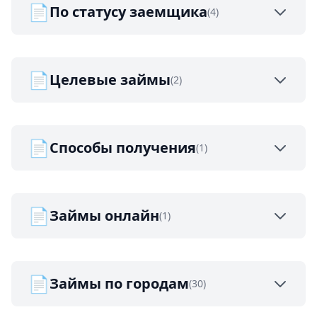
📄
По статусу заемщика
(4)
📄
Целевые займы
(2)
📄
Способы получения
(1)
📄
Займы онлайн
(1)
📄
Займы по городам
(30)