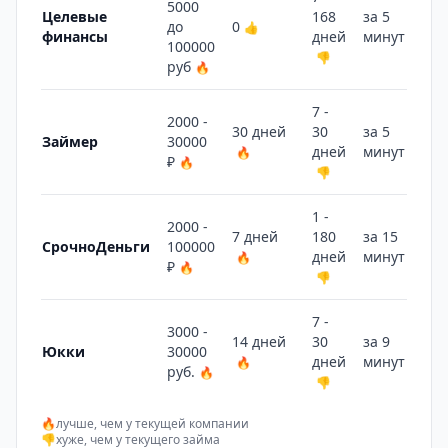
5000
Целевые
168
за 5
до
0
👍
финансы
дней
минут
👍
100000
👎
руб
🔥
7 -
2000 -
30 дней
30
за 5
Займер
30000
дней
минут
🔥
👍
₽
🔥
👎
1 -
2000 -
7 дней
180
за 15
СрочноДеньги
100000
дней
минут
🔥
👎
₽
🔥
👎
7 -
3000 -
14 дней
30
за 9
Юкки
30000
дней
минут
🔥
👎
руб.
🔥
👎
🔥
лучше, чем у текущей компании
👎
хуже, чем у текущего займа