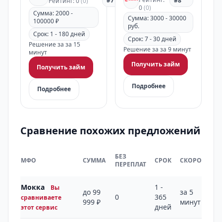
#7
#8
Рейтинг: 0
(0)
0
(0)
Сумма: 2000 -
Сумма: 3000 - 30000
100000 ₽
руб.
Срок: 1 - 180 дней
Срок: 7 - 30 дней
Решение за за 15
Решение за за 9 минут
минут
Получить займ
Получить займ
Подробнее
Подробнее
Сравнение похожих предложений
БЕЗ
МФО
СУММА
СРОК
СКОРОСТЬ
ПЕРЕПЛАТ
Мокка
1 -
Вы
до 99
за 5
0
365
сравниваете
999 ₽
минут
дней
этот сервис