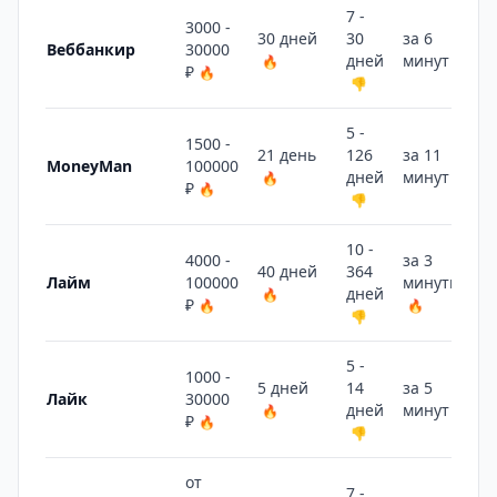
7 -
3000 -
30 дней
30
за 6
Веббанкир
30000
дней
минут
🔥
👎
₽
🔥
👎
5 -
1500 -
21 день
126
за 11
MoneyMan
100000
дней
минут
🔥
👎
₽
🔥
👎
10 -
4000 -
за 3
40 дней
364
Лайм
100000
минуты
дней
🔥
₽
🔥
🔥
👎
5 -
1000 -
5 дней
14
за 5
Лайк
30000
дней
минут
🔥
👍
₽
🔥
👎
от
7 -