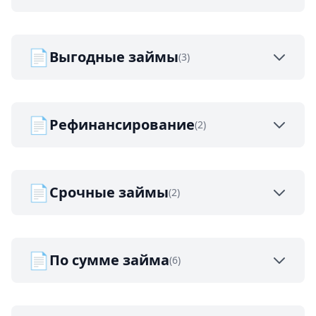
📄
Выгодные займы
(3)
📄
Рефинансирование
(2)
📄
Срочные займы
(2)
📄
По сумме займа
(6)