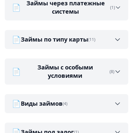
Займы через платежные
📄
(1)
системы
📄
Займы по типу карты
(11)
Займы с особыми
📄
(8)
условиями
📄
Виды займов
(4)
📄
Займы под залог
(1)