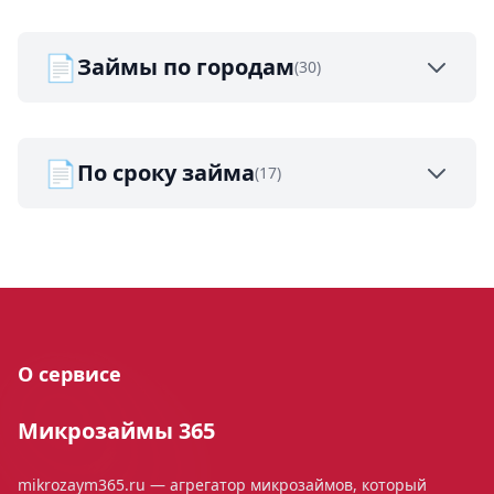
📄
Займы по городам
(30)
📄
По сроку займа
(17)
О сервисе
Микрозаймы 365
mikrozaym365.ru — агрегатор микрозаймов, который