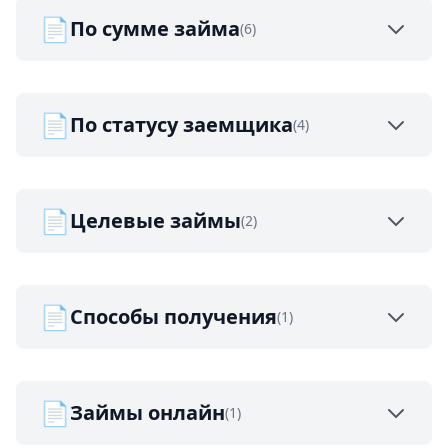
📄
По сумме займа
(6)
📄
По статусу заемщика
(4)
📄
Целевые займы
(2)
📄
Способы получения
(1)
📄
Займы онлайн
(1)