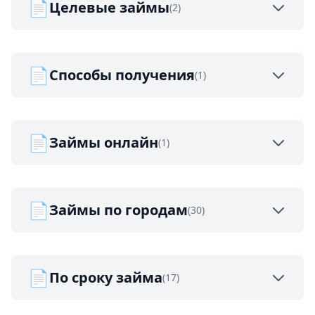
📄
Целевые займы
(2)
📄
Способы получения
(1)
📄
Займы онлайн
(1)
📄
Займы по городам
(30)
📄
По сроку займа
(17)