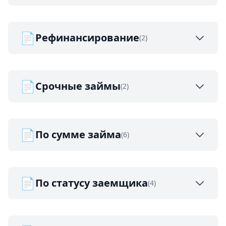
📄
Рефинансирование
(2)
📄
Срочные займы
(2)
📄
По сумме займа
(6)
📄
По статусу заемщика
(4)