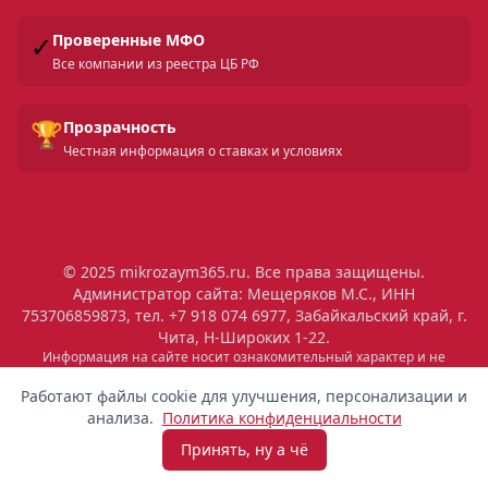
✓
Проверенные МФО
Все компании из реестра ЦБ РФ
🏆
Прозрачность
Честная информация о ставках и условиях
© 2025 mikrozaym365.ru. Все права защищены.
Администратор сайта: Мещеряков М.С., ИНН
753706859873, тел. +7 918 074 6977, Забайкальский край, г.
Чита, Н-Широких 1-22.
Информация на сайте носит ознакомительный характер и не
является публичной офертой. Все условия микрозаймов уточняйте
на сайтах МФО. Помните: займ — это обязательство, которое
Работают файлы cookie для улучшения, персонализации и
необходимо исполнять. Невыполнение обязательств влечет штрафы
анализа.
Политика конфиденциальности
и ухудшение кредитной истории. Услуги предоставляются
микрофинансовыми организациями, состоящими в реестре ЦБ РФ.
Принять, ну а чё
Взять микрозайм