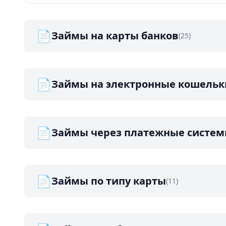
📄
Займы на карты банков
(25)
📄
Займы на электронные кошельк
📄
Займы через платежные систе
📄
Займы по типу карты
(11)