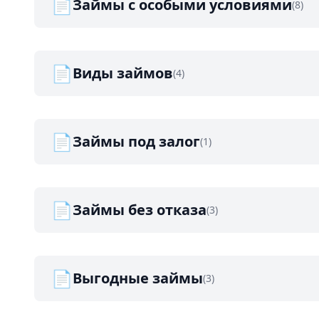
📄
Займы с особыми условиями
(8)
📄
Виды займов
(4)
📄
Займы под залог
(1)
📄
Займы без отказа
(3)
📄
Выгодные займы
(3)