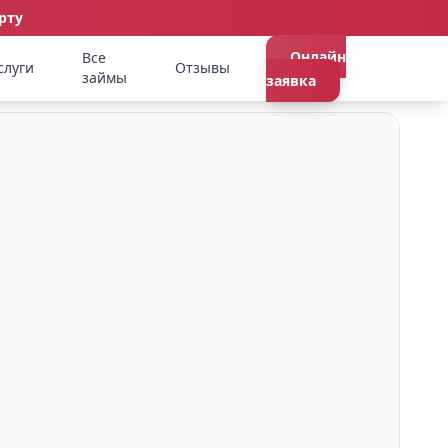
рту
Онлайн
Все
слуги
Отзывы
займы
заявка