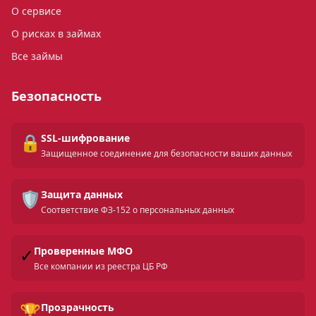
О сервисе
О рисках в займах
Все займы
Безопасность
🔒
SSL-шифрование
Защищенное соединение для безопасности ваших данных
🛡️
Защита данных
Соответствие ФЗ-152 о персональных данных
✓
Проверенные МФО
Все компании из реестра ЦБ РФ
🏆
Прозрачность