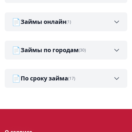
📄
Займы онлайн
(1)
📄
Займы по городам
(30)
📄
По сроку займа
(17)