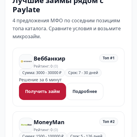
Лучшие займы рядом с
Paylate
4 предложения МФО по соседним позициям
топа каталога. Сравните условия и возьмите
микрозайм.
Веббанкир
Топ #1
Рейтинг: 0
(0)
Сумма: 3000 - 30000 ₽
Срок: 7 - 30 дней
Решение за 6 минут
Получить займ
Подробнее
MoneyMan
Топ #2
Рейтинг: 0
(0)
Сумма: 1500 - 100000 ₽
Срок: 5 - 126 дней