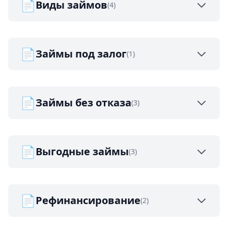
📄
Виды займов
(4)
📄
Займы под залог
(1)
📄
Займы без отказа
(3)
📄
Выгодные займы
(3)
📄
Рефинансирование
(2)