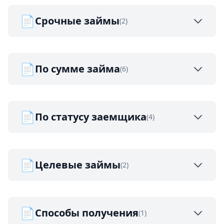
📄
Срочные займы
(2)
📄
По сумме займа
(6)
📄
По статусу заемщика
(4)
📄
Целевые займы
(2)
📄
Способы получения
(1)